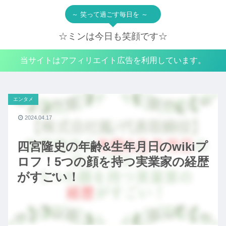
～ 笑って過ごす毎日を ～
☆ミンは今日も笑顔です☆
当サイトはアフィリエイト広告を利用しています。
エンタメ
2024.04.17
四宮隆史の年齢&生年月日のwikiプ
ロフ！5つの顔を持つ実業家の経歴
がすごい！