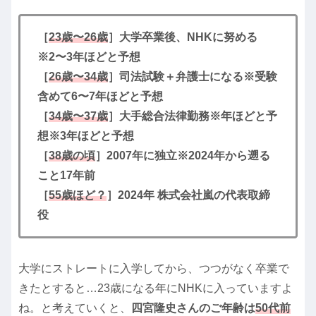
［
23歳〜26歳
］大学卒業後、NHKに努める
※2〜3年ほどと予想
［
26歳〜34歳
］司法試験＋弁護士になる※受験
含めて6〜7年ほどと予想
［
34歳〜37歳
］大手総合法律勤務※年ほどと予
想※3年ほどと予想
［
38歳の頃
］2007年に独立※2024年から遡る
こと17年前
［
55歳ほど？
］2024年 株式会社嵐の代表取締
役
大学にストレートに入学してから、つつがなく卒業で
きたとすると…23歳になる年にNHKに入っていますよ
ね。と考えていくと、
四宮隆史さんのご年齢は
50代前