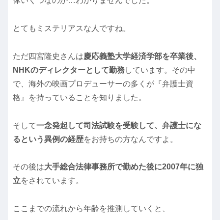
体いくつなのか…わかりませんでした。
とてもミステリアスな人ですね。
ただ四宮隆史さんは
慶応義塾大学経済学部を卒業後、
NHKのディレクターとして勤務
しています。その中
で、海外の映画プロデューサーの多くが『弁護士資
格』を持っていることを知りました。
そして
一念発起して司法試験を受験して、弁護士にな
るという異例の経歴
をお持ちの方なんですよ。
その後は
大手総合法律事務所で勤めた後に2007年に独
立
をされています。
ここまでの流れから年齢を推測していくと、