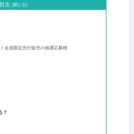
目次
ト会員限定先行販売の抽選応募権
る？