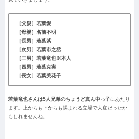
［父親］若葉愛
［母親］名前不明
［長男］若葉紫
［次男］若葉市之丞
［三男］若葉竜也※本人
［四男］若葉克実
［長女］若葉美花子
若葉竜也さんは5人兄弟のちょうど真ん中っ子
にあたり
ます。上からも下からも揉まれる立場で大変だったか
もしれませんね。