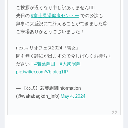
ご挨拶が遅くなり申し訳ありません🙇‍♀️
先日の
#富士見湯健康セントー
での公演も
無事に大盛況にて終えることができました😊
ご来場ありがとうございました！
next→リオフェス2024『雪女』
間も無く詳細が出ますので今しばらくお待ちく
ださい！
#若葉劇団
#大衆演劇
pic.twitter.com/Vbiofcq1fP
— 【公式】若葉劇団information
(@wakabagkdn_info)
May 4, 2024