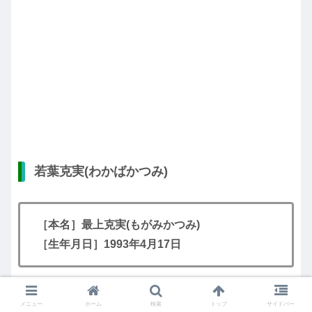
若葉克実(わかばかつみ)
［本名］最上克実(もがみかつみ)
［生年月日］1993年4月17日
若葉克実さんは2002年に『探偵学園Q』で兄の若葉竜
メニュー
ホーム
検索
トップ
サイドバー