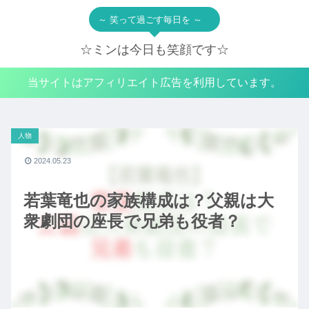
～ 笑って過ごす毎日を ～
☆ミンは今日も笑顔です☆
当サイトはアフィリエイト広告を利用しています。
人物
2024.05.23
若葉竜也の家族構成は？父親は大
衆劇団の座長で兄弟も役者？